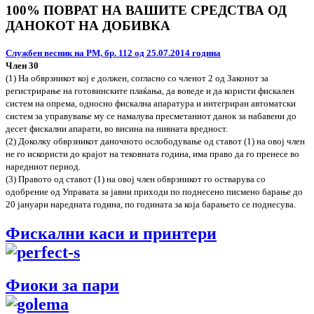
100% ПОВРАТ НА ВАШИТЕ СРЕДСТВА ОД
ДАНОКОТ НА ДОБИВКА
Службен весник на РМ, бр. 112 од 25.07.2014 година
Член 30
(1) На обврзникот кој е должен, согласно со членот 2 од Законот за
регистрирање на готовинските плаќања, да воведе и да користи фискален
систем на опрема, односно фискална апаратура и интегриран автоматски
систем за управување му се намалува пресметаниот данок за набавени до
десет фискални апарати, во висина на нивната вредност.
(2) Доколку обврзникот даночното ослободување од ставот (1) на овој член
не го искористи до крајот на тековната година, има право да го пренесе во
наредниот период.
(3) Правото од ставот (1) на овој член обврзникот го остварува со
одобрение од Управата за јавни приходи по поднесено писмено барање до
20 јануари наредната година, по годината за која барањето се поднесува.
Фискални каси и принтери
Фиоки за пари