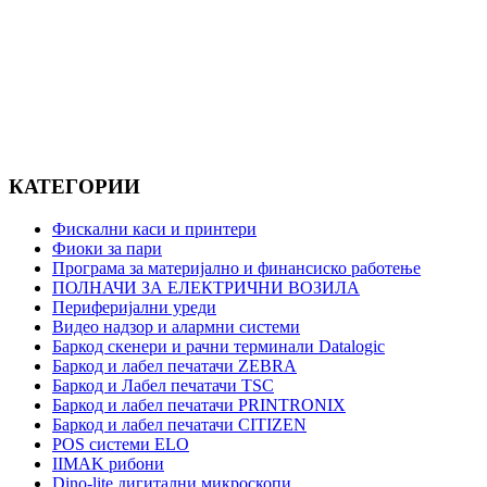
КАТЕГОРИИ
Фискални каси и принтери
Фиоки за пари
Програма за материјално и финансиско работење
ПОЛНАЧИ ЗА ЕЛЕКТРИЧНИ ВОЗИЛА
Периферијални уреди
Видео надзор и алармни системи
Баркод скенери и рачни терминали Datalogic
Баркод и лабел печатачи ZEBRA
Баркод и Лабел печатачи TSC
Баркод и лабел печатачи PRINTRONIX
Баркод и лабел печатачи CITIZEN
POS системи ELO
IIMAK рибони
Dino-lite дигитални микроскопи