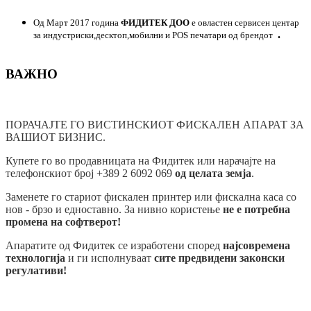
Од Март 2017 година
ФИДИТЕК ДОО
е овластен сервисен центар
.
за индустриски,десктоп,мобилни и POS печатари од брендот
ВАЖНО
ПОРАЧАЈТЕ ГО ВИСТИНСКИОТ ФИСКАЛЕН АПАРАТ ЗА
ВАШИОТ БИЗНИС.
Купете го во продавницата на Фидитек или нарачајте на
телефонскиот број +389 2 6092 069
од целата земја
.
Заменете го стариот фискален принтер или фискална каса со
нов - брзо и едноставно. За нивно користење
не е потребна
промена на софтверот!
Апаратите од Фидитек се изработени според
најсовремена
технологија
и ги исполнуваат
сите предвидени законски
регулативи!